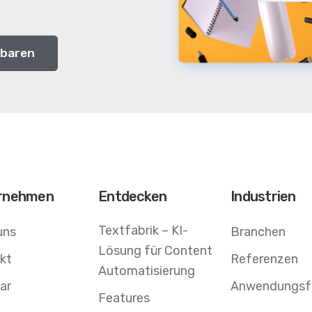
nbaren
rnehmen
Entdecken
Industrien
Textfabrik – KI-
uns
Branchen
Lösung für Content
kt
Referenzen
Automatisierung
ar
Anwendungsfä
Features